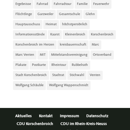
Ergebnisse
Fahrrad
Fahrradtour
Familie
Feuerwehr
Flüchtlinge
Garzweiler
Gesamtschule
Glehn
Hauptausschuss
Heimat
höchstpersönlich
Informationsstände
Kaarst
Kleinenbroich
Korschenbroich
Korschenbroich im Herzen
kreisbauernschaft
Marc
Marc Venten
MIT
Mittelstandsvereinigung
Ortsverband
Plakate
Postkarte
Rheintour
Rubbelrath
Stadt Korschenbroich
Stadtrat
Stichwahl
Venten
Wolfgang Schäuble
Wolfgang Wappenschmidt
Aktuelles
Kontakt
Impressum
Datenschutz
CDU Korschenbroich
CDU im Rhein-Kreis-Neuss