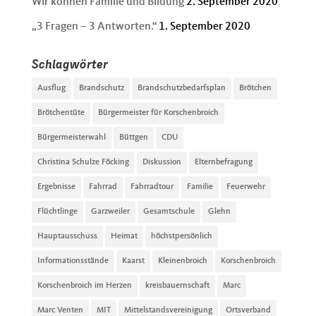
Wir können Familie und Bildung
2. September 2020
„3 Fragen – 3 Antworten.“
1. September 2020
Schlagwörter
Ausflug
Brandschutz
Brandschutzbedarfsplan
Brötchen
Brötchentüte
Bürgermeister für Korschenbroich
Bürgermeisterwahl
Büttgen
CDU
Christina Schulze Föcking
Diskussion
Elternbefragung
Ergebnisse
Fahrrad
Fahrradtour
Familie
Feuerwehr
Flüchtlinge
Garzweiler
Gesamtschule
Glehn
Hauptausschuss
Heimat
höchstpersönlich
Informationsstände
Kaarst
Kleinenbroich
Korschenbroich
Korschenbroich im Herzen
kreisbauernschaft
Marc
Marc Venten
MIT
Mittelstandsvereinigung
Ortsverband