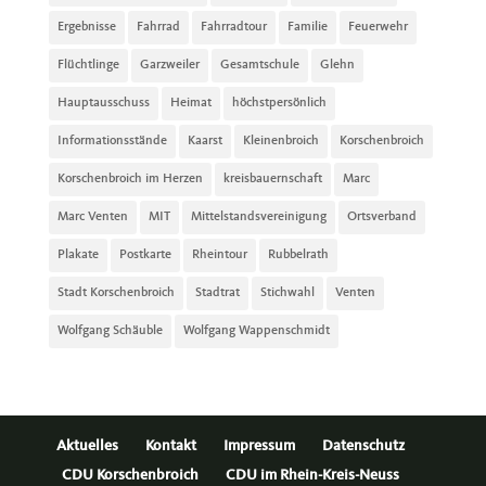
Ergebnisse
Fahrrad
Fahrradtour
Familie
Feuerwehr
Flüchtlinge
Garzweiler
Gesamtschule
Glehn
Hauptausschuss
Heimat
höchstpersönlich
Informationsstände
Kaarst
Kleinenbroich
Korschenbroich
Korschenbroich im Herzen
kreisbauernschaft
Marc
Marc Venten
MIT
Mittelstandsvereinigung
Ortsverband
Plakate
Postkarte
Rheintour
Rubbelrath
Stadt Korschenbroich
Stadtrat
Stichwahl
Venten
Wolfgang Schäuble
Wolfgang Wappenschmidt
Aktuelles
Kontakt
Impressum
Datenschutz
CDU Korschenbroich
CDU im Rhein-Kreis-Neuss