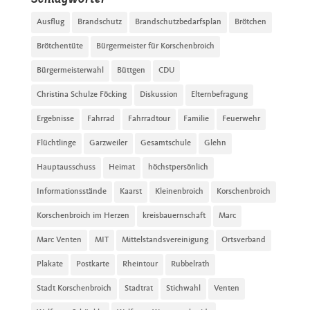
Ausflug
Brandschutz
Brandschutzbedarfsplan
Brötchen
Brötchentüte
Bürgermeister für Korschenbroich
Bürgermeisterwahl
Büttgen
CDU
Christina Schulze Föcking
Diskussion
Elternbefragung
Ergebnisse
Fahrrad
Fahrradtour
Familie
Feuerwehr
Flüchtlinge
Garzweiler
Gesamtschule
Glehn
Hauptausschuss
Heimat
höchstpersönlich
Informationsstände
Kaarst
Kleinenbroich
Korschenbroich
Korschenbroich im Herzen
kreisbauernschaft
Marc
Marc Venten
MIT
Mittelstandsvereinigung
Ortsverband
Plakate
Postkarte
Rheintour
Rubbelrath
Stadt Korschenbroich
Stadtrat
Stichwahl
Venten