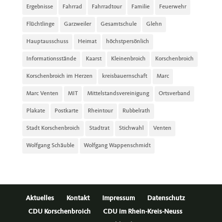
Ergebnisse
Fahrrad
Fahrradtour
Familie
Feuerwehr
Flüchtlinge
Garzweiler
Gesamtschule
Glehn
Hauptausschuss
Heimat
höchstpersönlich
Informationsstände
Kaarst
Kleinenbroich
Korschenbroich
Korschenbroich im Herzen
kreisbauernschaft
Marc
Marc Venten
MIT
Mittelstandsvereinigung
Ortsverband
Plakate
Postkarte
Rheintour
Rubbelrath
Stadt Korschenbroich
Stadtrat
Stichwahl
Venten
Wolfgang Schäuble
Wolfgang Wappenschmidt
Aktuelles
Kontakt
Impressum
Datenschutz
CDU Korschenbroich
CDU im Rhein-Kreis-Neuss