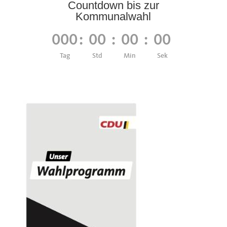
Countdown bis zur
Kommunalwahl
000
:
00
:
00
:
00
Tag
Std
Min
Sek