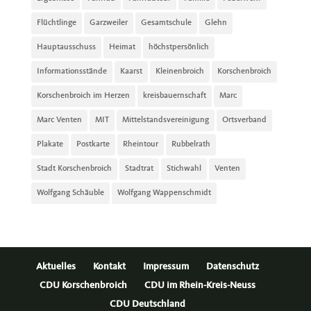
Flüchtlinge
Garzweiler
Gesamtschule
Glehn
Hauptausschuss
Heimat
höchstpersönlich
Informationsstände
Kaarst
Kleinenbroich
Korschenbroich
Korschenbroich im Herzen
kreisbauernschaft
Marc
Marc Venten
MIT
Mittelstandsvereinigung
Ortsverband
Plakate
Postkarte
Rheintour
Rubbelrath
Stadt Korschenbroich
Stadtrat
Stichwahl
Venten
Wolfgang Schäuble
Wolfgang Wappenschmidt
Aktuelles
Kontakt
Impressum
Datenschutz
CDU Korschenbroich
CDU im Rhein-Kreis-Neuss
CDU Deutschland