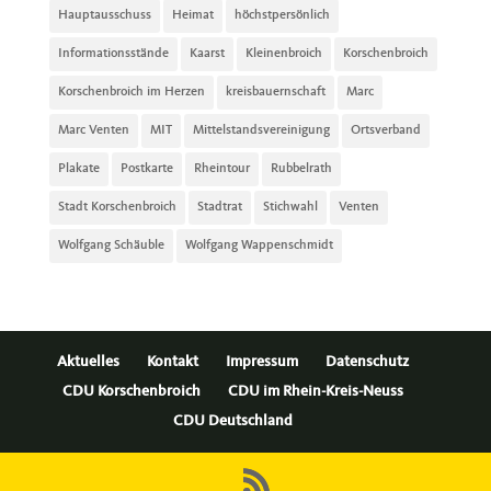
Hauptausschuss
Heimat
höchstpersönlich
Informationsstände
Kaarst
Kleinenbroich
Korschenbroich
Korschenbroich im Herzen
kreisbauernschaft
Marc
Marc Venten
MIT
Mittelstandsvereinigung
Ortsverband
Plakate
Postkarte
Rheintour
Rubbelrath
Stadt Korschenbroich
Stadtrat
Stichwahl
Venten
Wolfgang Schäuble
Wolfgang Wappenschmidt
Aktuelles
Kontakt
Impressum
Datenschutz
CDU Korschenbroich
CDU im Rhein-Kreis-Neuss
CDU Deutschland