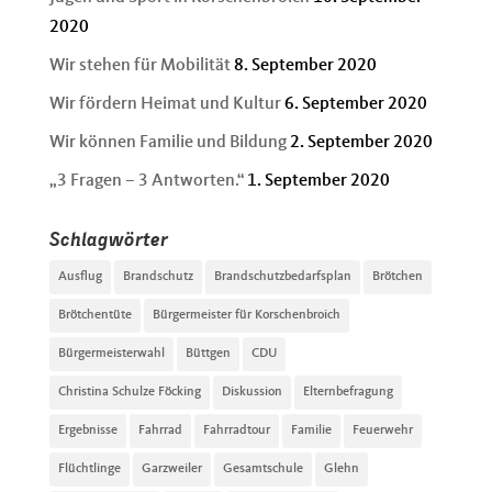
2020
Wir stehen für Mobilität
8. September 2020
Wir fördern Heimat und Kultur
6. September 2020
Wir können Familie und Bildung
2. September 2020
„3 Fragen – 3 Antworten.“
1. September 2020
Schlagwörter
Ausflug
Brandschutz
Brandschutzbedarfsplan
Brötchen
Brötchentüte
Bürgermeister für Korschenbroich
Bürgermeisterwahl
Büttgen
CDU
Christina Schulze Föcking
Diskussion
Elternbefragung
Ergebnisse
Fahrrad
Fahrradtour
Familie
Feuerwehr
Flüchtlinge
Garzweiler
Gesamtschule
Glehn