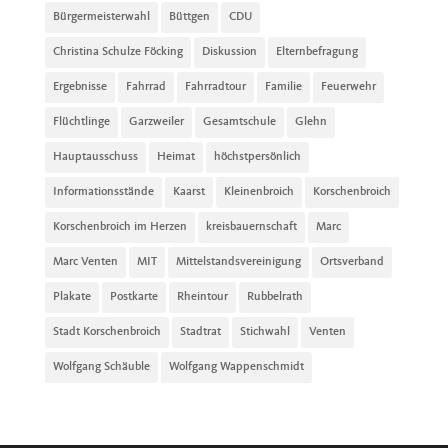
Bürgermeisterwahl
Büttgen
CDU
Christina Schulze Föcking
Diskussion
Elternbefragung
Ergebnisse
Fahrrad
Fahrradtour
Familie
Feuerwehr
Flüchtlinge
Garzweiler
Gesamtschule
Glehn
Hauptausschuss
Heimat
höchstpersönlich
Informationsstände
Kaarst
Kleinenbroich
Korschenbroich
Korschenbroich im Herzen
kreisbauernschaft
Marc
Marc Venten
MIT
Mittelstandsvereinigung
Ortsverband
Plakate
Postkarte
Rheintour
Rubbelrath
Stadt Korschenbroich
Stadtrat
Stichwahl
Venten
Wolfgang Schäuble
Wolfgang Wappenschmidt