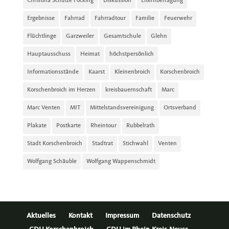
Christina Schulze Föcking
Diskussion
Elternbefragung
Ergebnisse
Fahrrad
Fahrradtour
Familie
Feuerwehr
Flüchtlinge
Garzweiler
Gesamtschule
Glehn
Hauptausschuss
Heimat
höchstpersönlich
Informationsstände
Kaarst
Kleinenbroich
Korschenbroich
Korschenbroich im Herzen
kreisbauernschaft
Marc
Marc Venten
MIT
Mittelstandsvereinigung
Ortsverband
Plakate
Postkarte
Rheintour
Rubbelrath
Stadt Korschenbroich
Stadtrat
Stichwahl
Venten
Wolfgang Schäuble
Wolfgang Wappenschmidt
Aktuelles
Kontakt
Impressum
Datenschutz